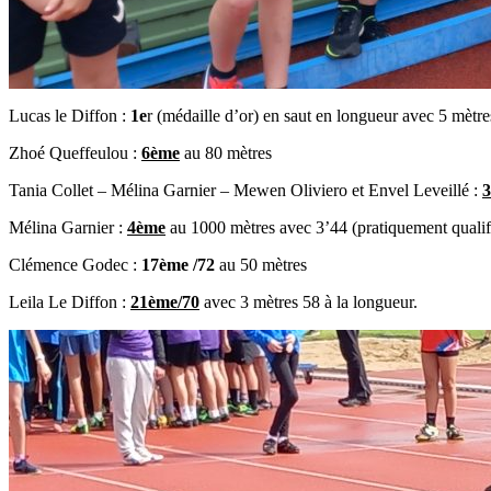
Lucas le Diffon :
1e
r (médaille d’or) en saut en longueur avec 5 mètre
Zhoé Queffeulou :
6ème
au 80 mètres
Tania Collet – Mélina Garnier – Mewen Oliviero et Envel Leveillé :
Mélina Garnier :
4ème
au 1000 mètres avec 3’44 (pratiquement qualif
Clémence Godec :
17ème /72
au 50 mètres
Leila Le Diffon :
21ème/70
avec 3 mètres 58 à la longueur.