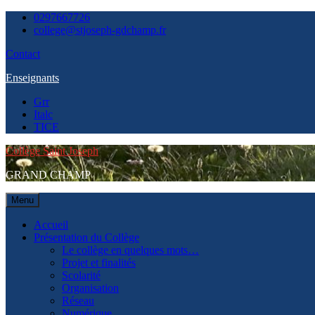
Skip
0297667726
to
college@stjoseph-gdchamp.fr
content
Contact
Enseignants
Grr
Italc
TICE
Collège Saint Joseph
GRAND CHAMP
Menu
Accueil
Présentation du Collège
Le collège en quelques mots…
Projet et finalités
Scolarité
Organisation
Réseau
Numérique