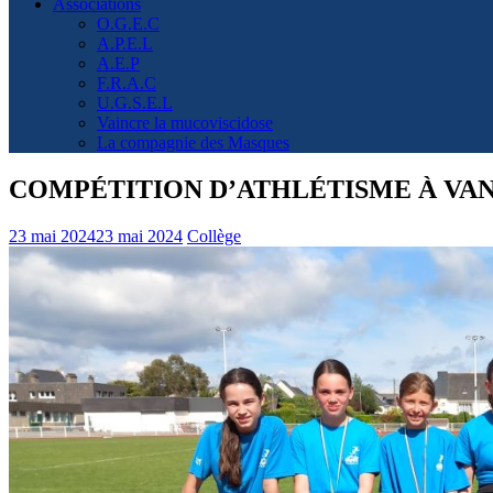
Associations
O.G.E.C
A.P.E.L
A.E.P
F.R.A.C
U.G.S.E.L
Vaincre la mucoviscidose
La compagnie des Masques
COMPÉTITION D’ATHLÉTISME À VANN
23 mai 2024
23 mai 2024
Collège