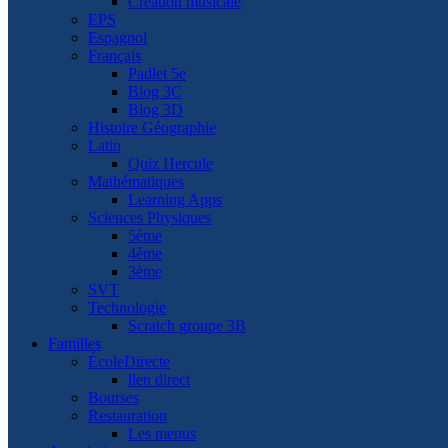
Création musicale
EPS
Espagnol
Français
Padlet 5e
Blog 3C
Blog 3D
Histoire Géographie
Latin
Quiz Hercule
Mathématiques
Learning Apps
Sciences Physiques
5ème
4ème
3ème
SVT
Technologie
Scratch groupe 3B
Familles
ÉcoleDirecte
lien direct
Bourses
Restauration
Les menus