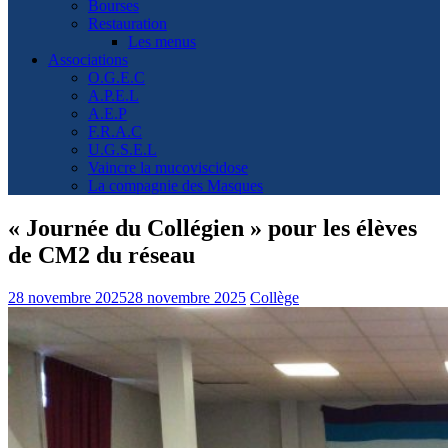
Bourses
Restauration
Les menus
Associations
O.G.E.C
A.P.E.L
A.E.P
F.R.A.C
U.G.S.E.L
Vaincre la mucoviscidose
La compagnie des Masques
« Journée du Collégien » pour les élèves
de CM2 du réseau
28 novembre 2025
28 novembre 2025
Collège