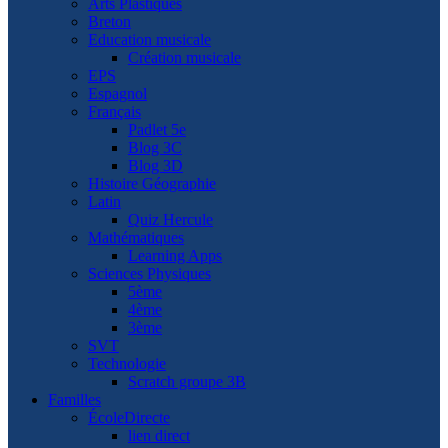
Arts Plastiques
Breton
Education musicale
Création musicale
EPS
Espagnol
Français
Padlet 5e
Blog 3C
Blog 3D
Histoire Géographie
Latin
Quiz Hercule
Mathématiques
Learning Apps
Sciences Physiques
5ème
4ème
3ème
SVT
Technologie
Scratch groupe 3B
Familles
ÉcoleDirecte
lien direct