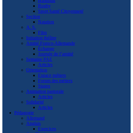
Handball
Rugby
Sport Santé Citoyenneté
Section
Natation
A. S.
Film
Initiation théâtre
Amitié Franco-Allemande
Échange
Journée de l’amitié
Semaine PAE
Articles
Orientation
Espace métiers
Forum des métiers
Stages
Animation pastorale
Articles
Solidarité
Articles
Pédagogie
Allemand
Anglais
Exercices