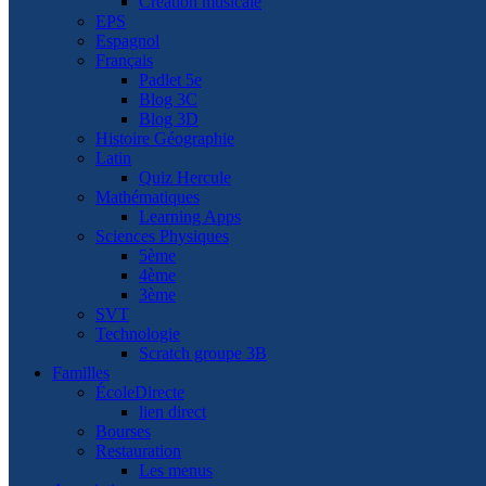
Création musicale
EPS
Espagnol
Français
Padlet 5e
Blog 3C
Blog 3D
Histoire Géographie
Latin
Quiz Hercule
Mathématiques
Learning Apps
Sciences Physiques
5ème
4ème
3ème
SVT
Technologie
Scratch groupe 3B
Familles
ÉcoleDirecte
lien direct
Bourses
Restauration
Les menus