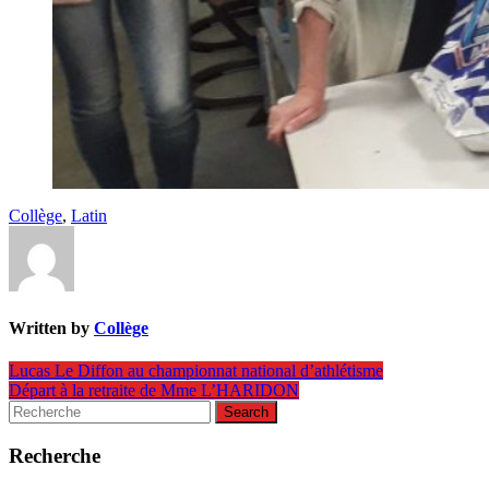
Collège
,
Latin
Written by
Collège
Navigation
Lucas Le Diffon au championnat national d’athlétisme
Départ à la retraite de Mme L’HARIDON
de
Search
l’article
for:
Recherche