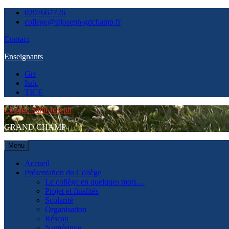
Skip
0297667726
to
college@stjoseph-gdchamp.fr
content
Contact
Enseignants
Grr
Italc
TICE
Collège Saint Joseph
GRAND CHAMP
Menu
Accueil
Présentation du Collège
Le collège en quelques mots…
Projet et finalités
Scolarité
Organisation
Réseau
Numérique