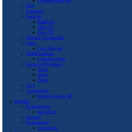
Création musicale
EPS
Espagnol
Français
Padlet 5e
Blog 3C
Blog 3D
Histoire Géographie
Latin
Quiz Hercule
Mathématiques
Learning Apps
Sciences Physiques
5ème
4ème
3ème
SVT
Technologie
Scratch groupe 3B
Familles
ÉcoleDirecte
lien direct
Bourses
Restauration
Les menus