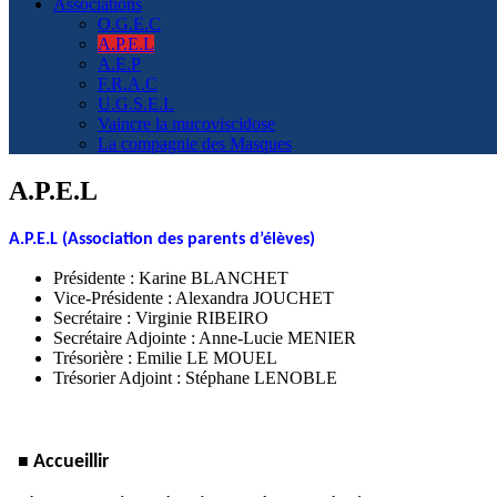
Associations
O.G.E.C
A.P.E.L
A.E.P
F.R.A.C
U.G.S.E.L
Vaincre la mucoviscidose
La compagnie des Masques
A.P.E.L
A.P.E.L (Association des parents d’élèves)
Présidente : Karine BLANCHET
Vice-Présidente : Alexandra JOUCHET
Secrétaire : Virginie RIBEIRO
Secrétaire Adjointe : Anne-Lucie MENIER
Trésorière : Emilie LE MOUEL
Trésorier Adjoint : Stéphane LENOBLE
■
Accueillir