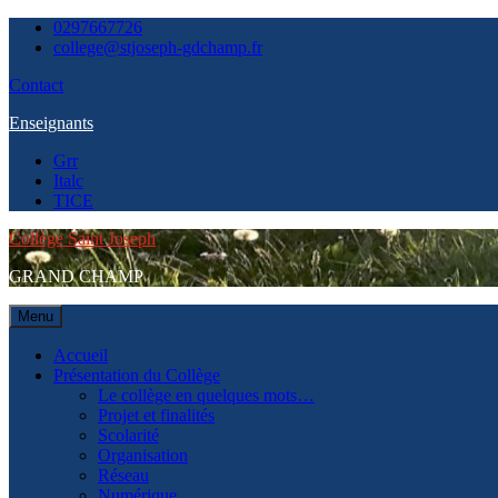
Skip
0297667726
to
college@stjoseph-gdchamp.fr
content
Contact
Enseignants
Grr
Italc
TICE
Collège Saint Joseph
GRAND CHAMP
Menu
Accueil
Présentation du Collège
Le collège en quelques mots…
Projet et finalités
Scolarité
Organisation
Réseau
Numérique