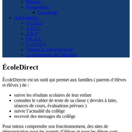
Bourses
Restauration
Les menus
Associations
O.G.E.C
A.P.E.L
A.E.P
F.R.A.C
U.G.S.E.L
Vaincre la mucoviscidose
La compagnie des Masques
ÉcoleDirect
ÉcoleDirecte est un outil qui permet aux familles ( parents d’élèves
et élèves ) de :
suivre les résultats scolaires de leur enfant
consulter le cahier de texte de sa classe ( devoirs à faire,
séances de cours, évaluations prévues )
suivre l’actualité du collège
recevoir des messages du collège
Pour mieux comprendre son fonctionnement, des sites de
démonstration pour les parents d’élèves et pour les élèves sont