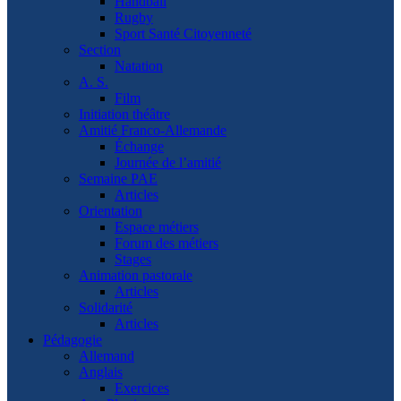
Handball
Rugby
Sport Santé Citoyenneté
Section
Natation
A. S.
Film
Initiation théâtre
Amitié Franco-Allemande
Échange
Journée de l’amitié
Semaine PAE
Articles
Orientation
Espace métiers
Forum des métiers
Stages
Animation pastorale
Articles
Solidarité
Articles
Pédagogie
Allemand
Anglais
Exercices