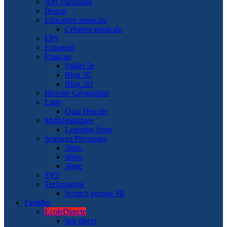
Arts Plastiques
Breton
Education musicale
Création musicale
EPS
Espagnol
Français
Padlet 5e
Blog 3C
Blog 3D
Histoire Géographie
Latin
Quiz Hercule
Mathématiques
Learning Apps
Sciences Physiques
5ème
4ème
3ème
SVT
Technologie
Scratch groupe 3B
Familles
ÉcoleDirecte
lien direct