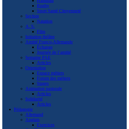
Handball
Rugby
Sport Santé Citoyenneté
Section
Natation
A. S.
Film
Initiation théâtre
Amitié Franco-Allemande
Échange
Journée de l’amitié
Semaine PAE
Articles
Orientation
Espace métiers
Forum des métiers
Stages
Animation pastorale
Articles
Solidarité
Articles
Pédagogie
Allemand
Anglais
Exercices