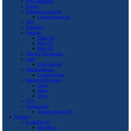
Arts Plastiques
Breton
Education musicale
Création musicale
EPS
Espagnol
Français
Padlet 5e
Blog 3C
Blog 3D
Histoire Géographie
Latin
Quiz Hercule
Mathématiques
Learning Apps
Sciences Physiques
5ème
4ème
3ème
SVT
Technologie
Scratch groupe 3B
Familles
ÉcoleDirecte
lien direct