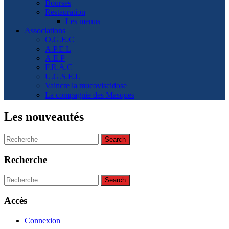
Bourses
Restauration
Les menus
Associations
O.G.E.C
A.P.E.L
A.E.P
F.R.A.C
U.G.S.E.L
Vaincre la mucoviscidose
La compagnie des Masques
Les nouveautés
Search
for:
Recherche
Search
for:
Accès
Connexion