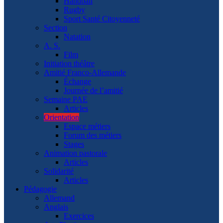
Handball
Rugby
Sport Santé Citoyenneté
Section
Natation
A. S.
Film
Initiation théâtre
Amitié Franco-Allemande
Échange
Journée de l’amitié
Semaine PAE
Articles
Orientation
Espace métiers
Forum des métiers
Stages
Animation pastorale
Articles
Solidarité
Articles
Pédagogie
Allemand
Anglais
Exercices