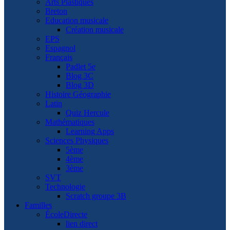
Arts Plastiques
Breton
Education musicale
Création musicale
EPS
Espagnol
Français
Padlet 5e
Blog 3C
Blog 3D
Histoire Géographie
Latin
Quiz Hercule
Mathématiques
Learning Apps
Sciences Physiques
5ème
4ème
3ème
SVT
Technologie
Scratch groupe 3B
Familles
ÉcoleDirecte
lien direct