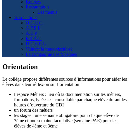
Bourses
Restauration
Les menus
Associations
O.G.E.C
A.P.E.L
A.E.P
F.R.A.C
U.G.S.E.L
Vaincre la mucoviscidose
La compagnie des Masques
Orientation
Le collège propose différentes sources d’informations pour aider les
élèves dans leur réflexion sur l’orientation :
l’espace Métiers : lieu où la documentation sur les métiers,
formations, lycées est consultable par chaque élève durant les
heures d’ouverture du CDI
un forum des métiers
les stages : une semaine obligatoire pour chaque élève de
3ème et une semaine facultative (semaine PAE) pour les
élèves de 4ème et 3ème