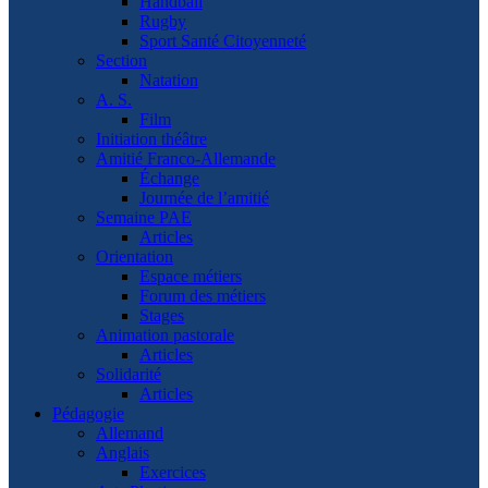
Handball
Rugby
Sport Santé Citoyenneté
Section
Natation
A. S.
Film
Initiation théâtre
Amitié Franco-Allemande
Échange
Journée de l’amitié
Semaine PAE
Articles
Orientation
Espace métiers
Forum des métiers
Stages
Animation pastorale
Articles
Solidarité
Articles
Pédagogie
Allemand
Anglais
Exercices