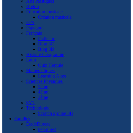
Arts Plastiques
Breton
Education musicale
Création musicale
EPS
Espagnol
Français
Padlet 5e
Blog 3C
Blog 3D
Histoire Géographie
Latin
Quiz Hercule
Mathématiques
Learning Apps
Sciences Physiques
5ème
4ème
3ème
SVT
Technologie
Scratch groupe 3B
Familles
ÉcoleDirecte
lien direct