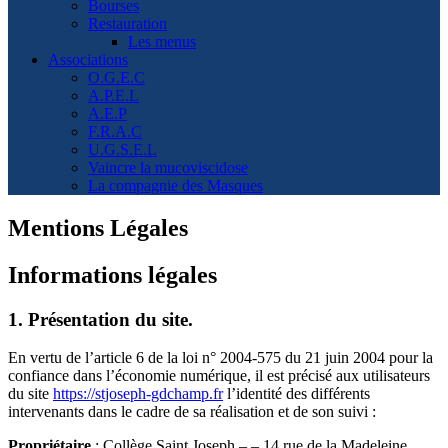
Bourses
Restauration
Les menus
Associations
O.G.E.C
A.P.E.L
A.E.P
F.R.A.C
U.G.S.E.L
Vaincre la mucoviscidose
La compagnie des Masques
Mentions Légales
Informations légales
1. Présentation du site.
En vertu de l’article 6 de la loi n° 2004-575 du 21 juin 2004 pour la
confiance dans l’économie numérique, il est précisé aux utilisateurs
du site
https://stjoseph-gdchamp.fr
l’identité des différents
intervenants dans le cadre de sa réalisation et de son suivi :
Propriétaire
: Collège Saint Joseph – – 14 rue de la Madeleine